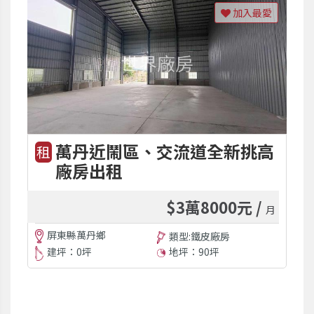
加入最愛
萬丹近鬧區、交流道全新挑高
租
廠房出租
$3萬8000元 /
月
屏東縣萬丹鄉
類型:鐵皮廠房
建坪：0坪
地坪：90坪