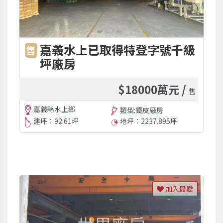
嘉義水上已取得特登字號千級
售
坪廠房
$18000萬元 /
售
嘉義縣水上鄉
類型:鐵皮廠房
建坪：92.61坪
地坪：2237.895坪
加入最愛