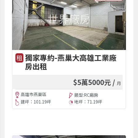
獨家專約-燕巢大高雄工業廠
租
房出租
$5萬5000元 /
月
高雄市燕巢區
類型:RC廠房
建坪：101.19坪
地坪：71.19坪