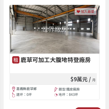
加入最愛
鹿草可加工大腹地特登廠房
租
$9萬元 /
月
嘉義縣鹿草鄉
類型:鐵皮廠房
建坪：0坪
地坪：843坪