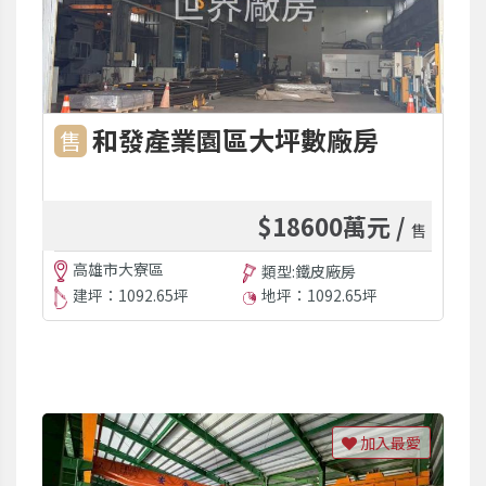
和發產業園區大坪數廠房
售
$18600萬元 /
售
高雄市大寮區
類型:鐵皮廠房
建坪：1092.65坪
地坪：1092.65坪
加入最愛