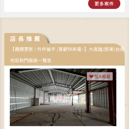
更多案件
店長推薦
【週週更新 / 件件搶手 /喜歡快來電~】大高雄/屏東/台南
地區熱門廠房一覽表
加入最愛