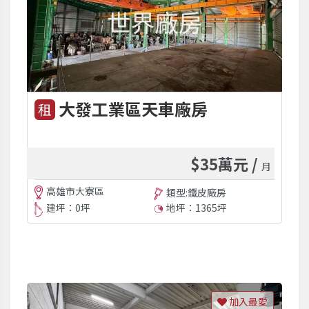
大發工業區天車廠房
租
$35萬元 /
月
高雄市大寮區
類型:鐵皮廠房
建坪：0坪
地坪：1365坪
加入最愛