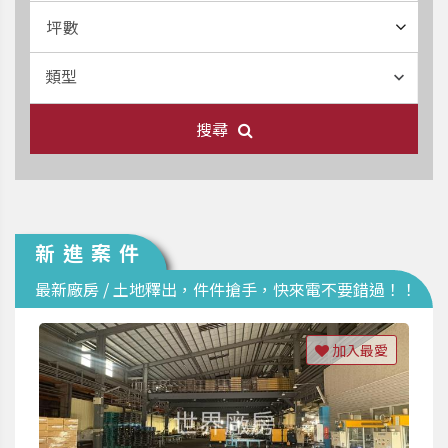
坪數
類型
搜尋
新進案件
最新廠房 / 土地釋出，件件搶手，快來電不要錯過！！
加入最愛