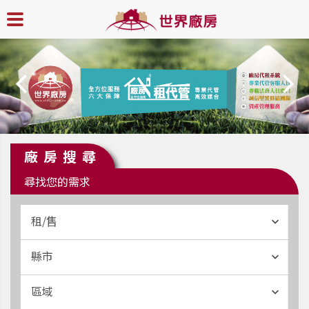
廠房搜尋
尋找您的需求
租/售
縣市
區域