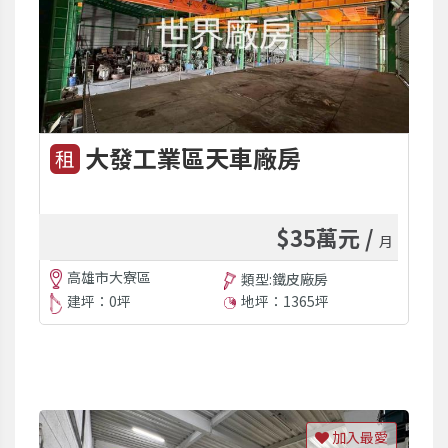
大發工業區天車廠房
租
$35萬元 /
月
高雄市大寮區
類型:鐵皮廠房
建坪：0坪
地坪：1365坪
加入最愛