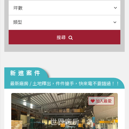
坪數
類型
搜尋
新進案件
最新廠房 / 土地釋出，件件搶手，快來電不要錯過！！
加入最愛