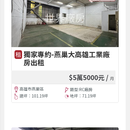
獨家專約-燕巢大高雄工業廠
租
房出租
$5萬5000元 /
月
高雄市燕巢區
類型:RC廠房
建坪：101.19坪
地坪：71.19坪