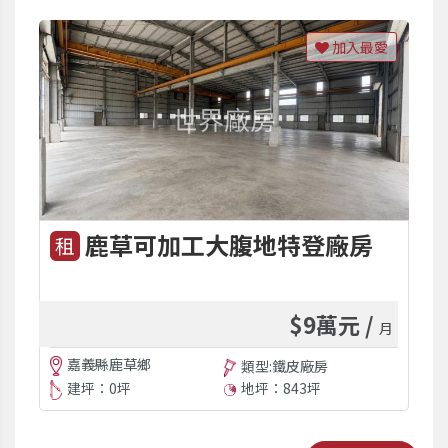
加入最愛
鹿草可加工大腹地特登廠房
租
$9萬元 /
月
嘉義縣鹿草鄉
類型:鐵皮廠房
建坪：0坪
地坪：843坪