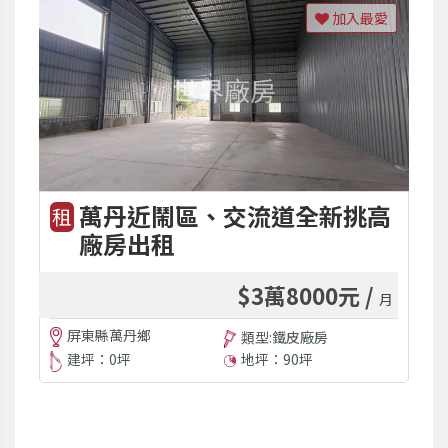
加入最愛
萬丹近鬧區、交流道全新挑高
租
廠房出租
$3萬8000元 /
月
屏東縣萬丹鄉
類型:鐵皮廠房
建坪：0坪
地坪：90坪