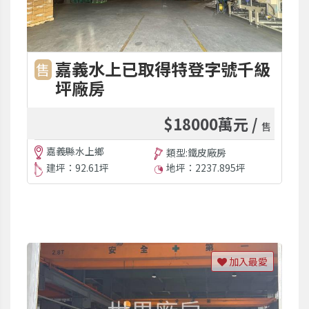
嘉義水上已取得特登字號千級
售
坪廠房
$18000萬元 /
售
嘉義縣水上鄉
類型:鐵皮廠房
建坪：92.61坪
地坪：2237.895坪
加入最愛