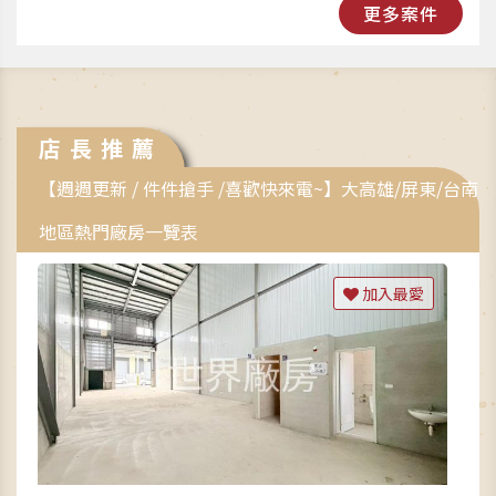
更多案件
店長推薦
【週週更新 / 件件搶手 /喜歡快來電~】大高雄/屏東/台南
地區熱門廠房一覽表
加入最愛