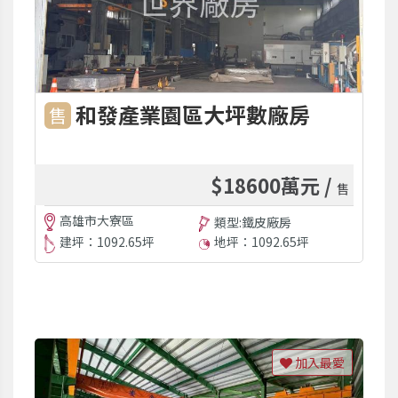
和發產業園區大坪數廠房
售
$18600萬元 /
售
高雄市大寮區
類型:鐵皮廠房
建坪：1092.65坪
地坪：1092.65坪
加入最愛