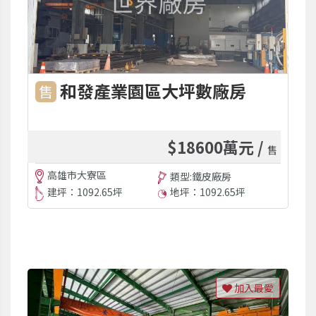
和發產業園區大坪數廠房
售
$18600萬元 /
售
高雄市大寮區
類型:鐵皮廠房
建坪：1092.65坪
地坪：1092.65坪
加入最愛