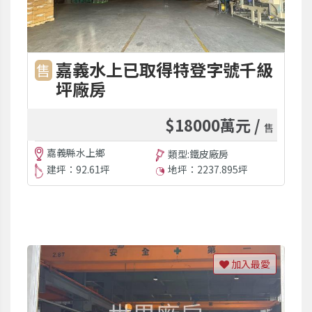
嘉義水上已取得特登字號千級
售
坪廠房
$18000萬元 /
售
嘉義縣水上鄉
類型:鐵皮廠房
建坪：92.61坪
地坪：2237.895坪
加入最愛