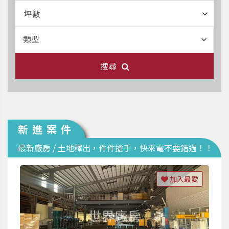
坪數
類型
搜尋
新進案件
最新廠房 / 土地釋出，件件搶手，快來電不要錯過！！
加入最愛