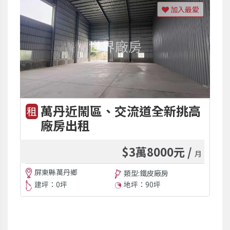
加入最愛
萬丹近鬧區、交流道全新挑高
租
廠房出租
$3萬8000元 /
月
屏東縣萬丹鄉
類型:鐵皮廠房
建坪：0坪
地坪：90坪