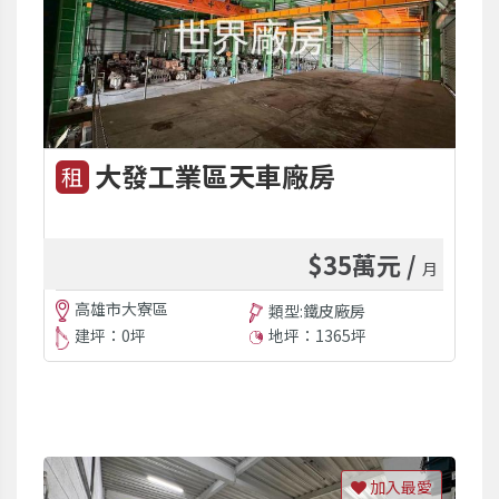
大發工業區天車廠房
租
$35萬元 /
月
高雄市大寮區
類型:鐵皮廠房
建坪：0坪
地坪：1365坪
加入最愛