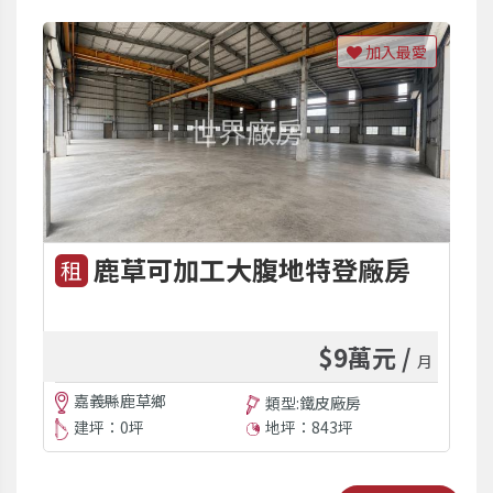
加入最愛
鹿草可加工大腹地特登廠房
租
$9萬元 /
月
嘉義縣鹿草鄉
類型:鐵皮廠房
建坪：0坪
地坪：843坪