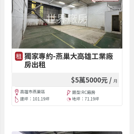
獨家專約-燕巢大高雄工業廠
租
房出租
$5萬5000元 /
月
高雄市燕巢區
類型:RC廠房
建坪：101.19坪
地坪：71.19坪