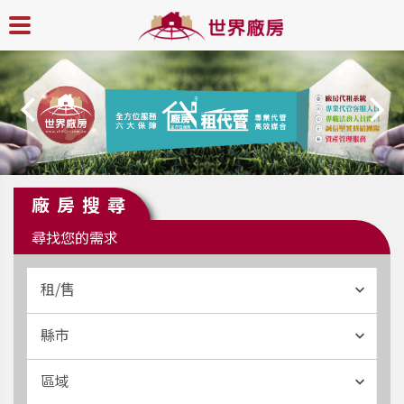
廠房搜尋
尋找您的需求
租/售
縣市
區域