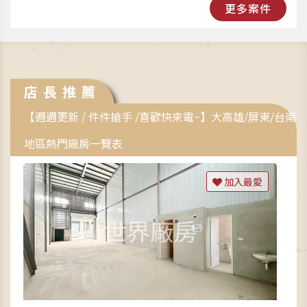
更多案件
店長推薦
【週週更新 / 件件搶手 /喜歡快來電~】大高雄/屏東/台南
地區熱門廠房一覽表
加入最愛