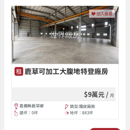
加入最愛
鹿草可加工大腹地特登廠房
租
$9萬元 /
月
嘉義縣鹿草鄉
類型:鐵皮廠房
建坪：0坪
地坪：843坪