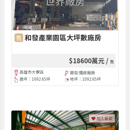
和發產業園區大坪數廠房
售
$18600萬元 /
售
高雄市大寮區
類型:鐵皮廠房
建坪：1092.65坪
地坪：1092.65坪
加入最愛