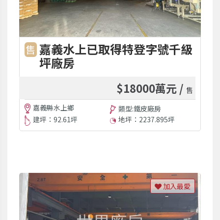
嘉義水上已取得特登字號千級
售
坪廠房
$18000萬元 /
售
嘉義縣水上鄉
類型:鐵皮廠房
建坪：92.61坪
地坪：2237.895坪
加入最愛