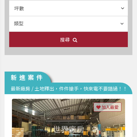
坪數
類型
搜尋
新進案件
最新廠房 / 土地釋出，件件搶手，快來電不要錯過！！
加入最愛