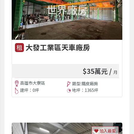
大發工業區天車廠房
租
$35萬元 /
月
高雄市大寮區
類型:鐵皮廠房
建坪：0坪
地坪：1365坪
加入最愛