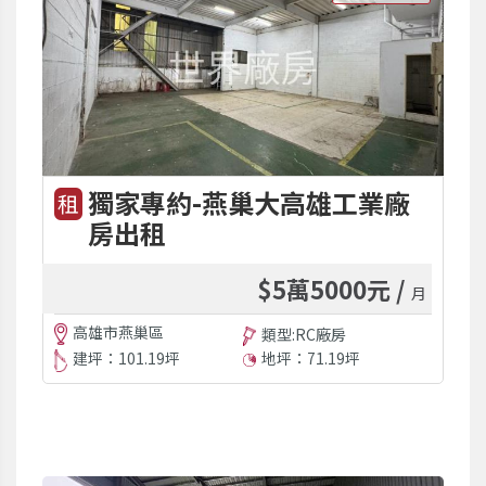
獨家專約-燕巢大高雄工業廠
租
房出租
$5萬5000元 /
月
高雄市燕巢區
類型:RC廠房
建坪：101.19坪
地坪：71.19坪