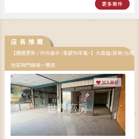
更多案件
店長推薦
【週週更新 / 件件搶手 /喜歡快來電~】大高雄/屏東/台南
地區熱門廠房一覽表
加入最愛