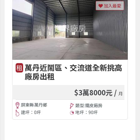
加入最愛
萬丹近鬧區、交流道全新挑高
租
廠房出租
$3萬8000元 /
月
屏東縣萬丹鄉
類型:鐵皮廠房
建坪：0坪
地坪：90坪