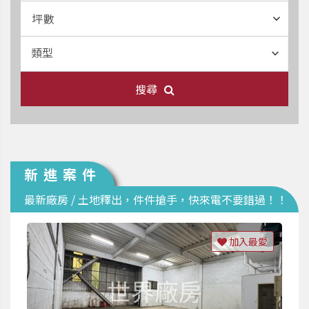
坪數
類型
搜尋
新進案件
最新廠房 / 土地釋出，件件搶手，快來電不要錯過！！
加入最愛