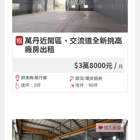
萬丹近鬧區、交流道全新挑高
租
廠房出租
$3萬8000元 /
月
屏東縣萬丹鄉
類型:鐵皮廠房
建坪：0坪
地坪：90坪
加入最愛