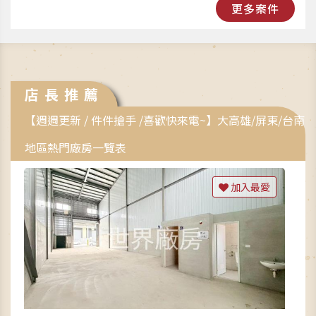
更多案件
店長推薦
【週週更新 / 件件搶手 /喜歡快來電~】大高雄/屏東/台南
地區熱門廠房一覽表
加入最愛