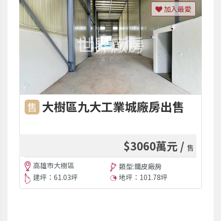
加入最愛
大樹區九大工業城廠房出售
售
$3060萬元 /
售
高雄市大樹區
類型:鐵皮廠房
建坪：61.03坪
地坪：101.78坪