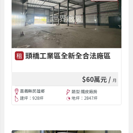
頭橋工業區全新全合法廠區
租
$60萬元 /
月
嘉義縣民雄鄉
類型:鐵皮廠房
建坪：928坪
地坪：2847坪