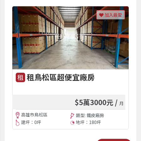
加入最愛
租鳥松區超便宜廠房
租
$5萬3000元 /
月
高雄市鳥松區
類型: 鐵皮廠房
建坪：0坪
地坪：180坪