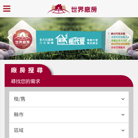
廠房搜尋
尋找您的需求
租/售
縣市
區域