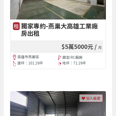
獨家專約-燕巢大高雄工業廠
租
房出租
$5萬5000元 /
月
高雄市燕巢區
類型:RC廠房
建坪：101.19坪
地坪：71.19坪
加入最愛