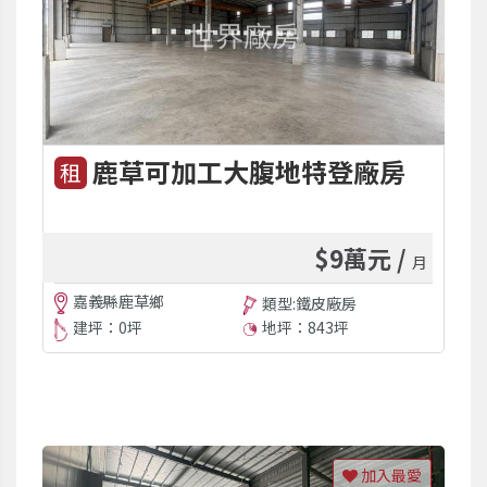
鹿草可加工大腹地特登廠房
租
$9萬元 /
月
嘉義縣鹿草鄉
類型:鐵皮廠房
建坪：0坪
地坪：843坪
加入最愛