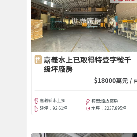
嘉義水上已取得特登字號千
售
級坪廠房
$18000萬元 /
嘉義縣水上鄉
類型:鐵皮廠房
建坪：92.61坪
地坪：2237.895坪