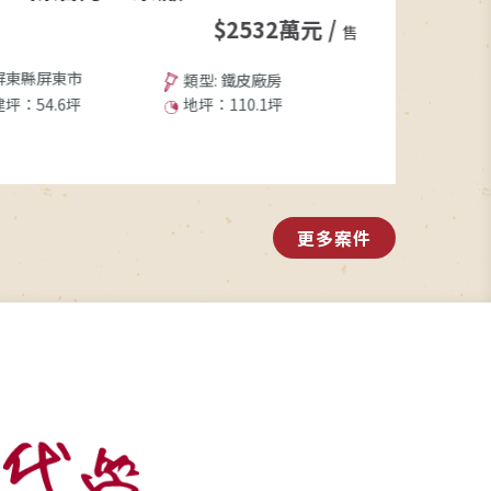
$2532萬元 /
售
屏東縣屏東市
台南市善化
類型: 鐵皮廠房
建坪：54.6坪
地坪：110.1坪
建坪：0坪
更多案件