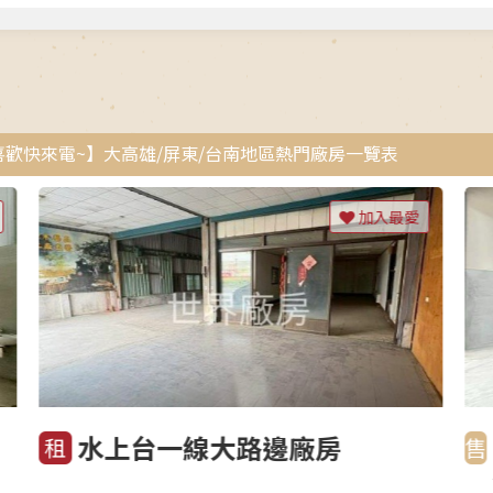
 /喜歡快來電~】大高雄/屏東/台南地區熱門廠房一覽表
加入最愛
水上台一線大路邊廠房
租
售