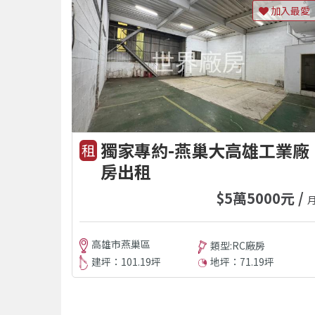
加入最愛
獨家專約-燕巢大高雄工業廠
租
房出租
$5萬5000元 /
高雄市燕巢區
類型:RC廠房
建坪：101.19坪
地坪：71.19坪