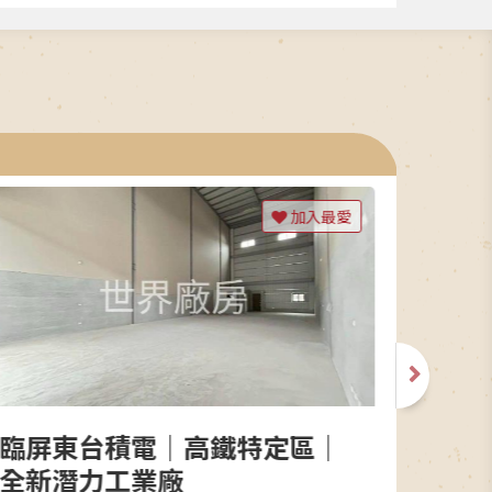
加入最愛
臨屏東台積電｜高鐵特定區｜
善化
租
全新潛力工業廠