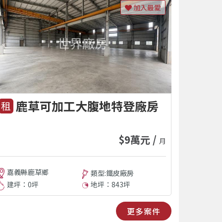
加入最愛
鹿草可加工大腹地特登廠房
租
$9萬元 /
月
嘉義縣鹿草鄉
類型:鐵皮廠房
建坪：0坪
地坪：843坪
更多案件