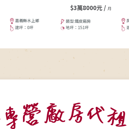
$3萬8000元 /
售
月
嘉義縣水上鄉
類型:鐵皮廠房
建坪：0坪
地坪：151坪