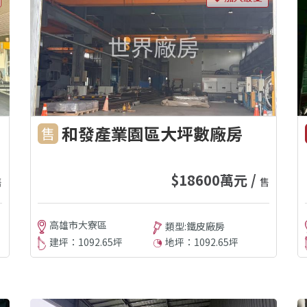
和發產業園區大坪數廠房
售
$18600萬元 /
售
售
高雄市大寮區
類型:鐵皮廠房
建坪：1092.65坪
地坪：1092.65坪