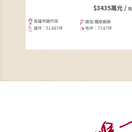
萬元 /
$3435萬元 /
月
高雄市路竹區
類型:鐵皮廠房
建坪：51.667坪
地坪：73.67坪