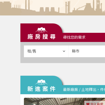
廠房搜尋
尋找您的需求
租/售
縣市
新進案件
最新廠房 / 土地釋出，
加入最愛