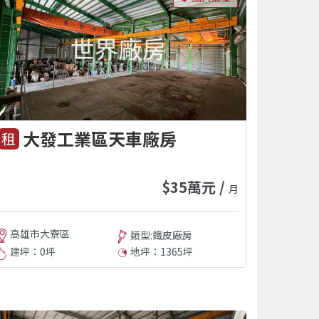
大發工業區天車廠房
租
$35萬元 /
月
高雄市大寮區
類型:鐵皮廠房
建坪：0坪
地坪：1365坪