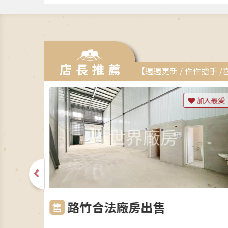
店長推薦
【週週更新 / 件件搶手
加入最愛
加入最愛
店面廠
路竹合法廠房出售
售