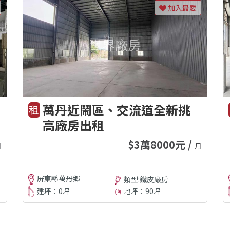
加入最愛
萬丹近鬧區、交流道全新挑
租
高廠房出租
$3萬8000元 /
月
月
屏東縣萬丹鄉
類型:鐵皮廠房
建坪：0坪
地坪：90坪