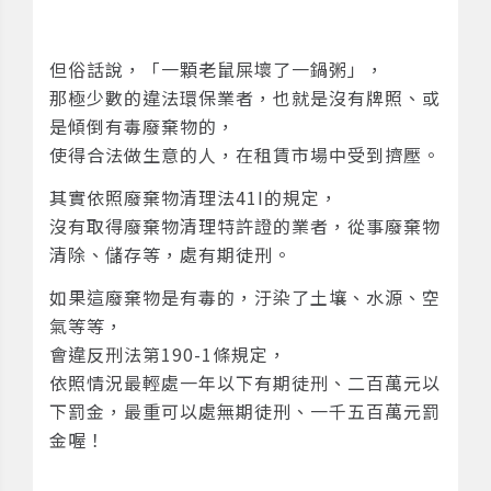
但俗話說，「一顆老鼠屎壞了一鍋粥」，
那極少數的違法環保業者，也就是沒有牌照、或
是傾倒有毒廢棄物的，
使得合法做生意的人，在租賃市場中受到擠壓。
其實依照廢棄物清理法41I的規定，
沒有取得廢棄物清理特許證的業者，從事廢棄物
清除、儲存等，處有期徒刑。
如果這廢棄物是有毒的，汙染了土壤、水源、空
氣等等，
會違反刑法第190-1條規定，
依照情況最輕處一年以下有期徒刑、二百萬元以
下罰金，最重可以處無期徒刑、一千五百萬元罰
金喔！