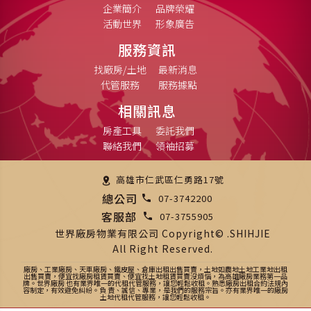
企業簡介
品牌榮耀
活動世界
形象廣告
服務資訊
找廠房/土地
最新消息
代管服務
服務據點
相關訊息
房產工具
委託我們
聯絡我們
領袖招募
高雄市仁武區仁勇路17號
總公司
07-3742200
客服部
07-3755905
世界廠房物業有限公司 Copyright© .SHIHJIE
All Right Reserved.
廠房、工業廠房、天車廠房、鐵皮屋、倉庫出租出售買賣，土地如農地土地工業地出租
出售買賣，便宜找廠房租賃買賣、便宜找土地租賃買賣沒煩惱，為高雄廠房業務第一品
牌。世界廠房 也有業界唯一的代租代管服務，讓您輕鬆收租。熟悉廠房出租合約法規內
容制定，有效避免糾紛。負 責、誠信、專業，是我們的服務宗旨。亦有業界唯一的廠房
土地代租代管服務，讓您輕鬆收租。