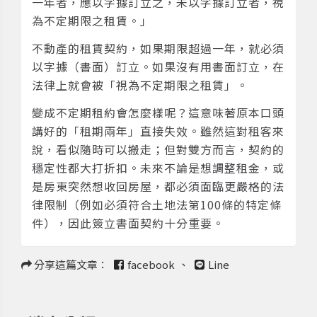
一年者，應以字據訂立之，未以字據訂立者，視
為不定期限之租賃。」
不動產的租賃契約，如果期限超過一年，就必須
以字據（書面）訂立。如果沒有用書面訂立，在
法律上就會被「視為不定期限之租賃」。
變成不定期租約會怎麼樣呢？這意味著原本口頭
講好的「租期兩年」直接失效。雖然這對租客來
說，看似隨時可以搬走；但對雙方而言，契約的
穩定性都大打折扣。未來不論是想調整租金，或
是房東突然想收回房屋，都必須面臨更嚴格的法
律限制（例如必須符合土地法第100條的特定條
件），因此簽立書面契約十分重要。
分享這篇文章：
facebook
、
Line