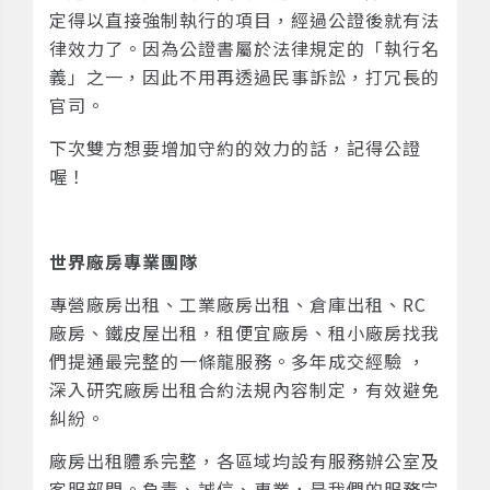
定得以直接強制執行的項目，經過公證後就有法
律效力了。因為公證書屬於法律規定的「執行名
義」之一，因此不用再透過民事訴訟，打冗長的
官司。
下次雙方想要增加守約的效力的話，記得公證
喔！
世界廠房專業團隊
專營廠房出租、工業廠房出租、倉庫出租、RC
廠房、鐵皮屋出租，租便宜廠房、租小廠房找我
們提通最完整的一條龍服務。多年成交經驗 ，
深入研究廠房出租合約法規內容制定，有效避免
糾紛。
廠房出租體系完整，各區域均設有服務辦公室及
客服部門。負責、誠信、專業，是我們的服務宗