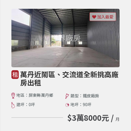
加入最愛
萬丹近鬧區、交流道全新挑高廠
租
房出租
地區：屏東縣萬丹鄉
類型：鐵皮廠房
建坪：0坪
地坪：90坪
$3萬8000元 /
月