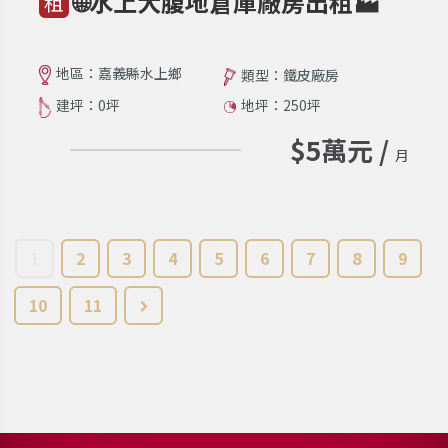
🌐水上大腹地倉庫廠房出租🏭
租
地區：嘉義縣水上鄉
類型：鐵皮廠房
建坪：0坪
地坪：250坪
$5萬元 /
月
1
2
3
4
5
6
7
8
9
10
11