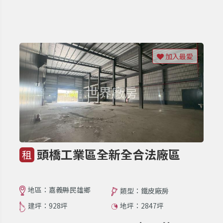
加入最愛
頭橋工業區全新全合法廠區
租
地區：嘉義縣民雄鄉
類型：鐵皮廠房
建坪：928坪
地坪：2847坪