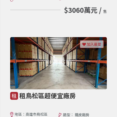
$3060萬元 /
售
加入最愛
租鳥松區超便宜廠房
租
地區：高雄市鳥松區
類型： 鐵皮廠房