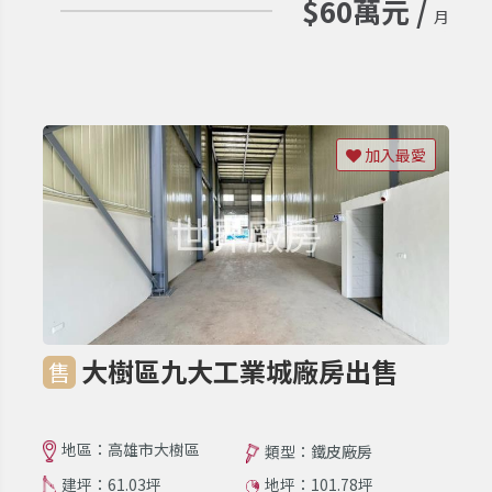
$60萬元 /
月
加入最愛
大樹區九大工業城廠房出售
售
地區：高雄市大樹區
類型：鐵皮廠房
建坪：61.03坪
地坪：101.78坪