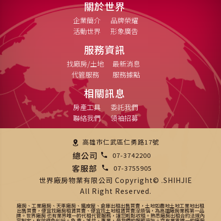
關於世界
企業簡介
品牌榮耀
活動世界
形象廣告
服務資訊
找廠房/土地
最新消息
代管服務
服務據點
相關訊息
房產工具
委託我們
聯絡我們
領袖招募
高雄市仁武區仁勇路17號
總公司
07-3742200
客服部
07-3755905
世界廠房物業有限公司 Copyright© .SHIHJIE
All Right Reserved.
廠房、工業廠房、天車廠房、鐵皮屋、倉庫出租出售買賣，土地如農地土地工業地出租
出售買賣，便宜找廠房租賃買賣、便宜找土地租賃買賣沒煩惱，為高雄廠房業務第一品
牌。世界廠房 也有業界唯一的代租代管服務，讓您輕鬆收租。熟悉廠房出租合約法規內
容制定，有效避免糾紛。負 責、誠信、專業，是我們的服務宗旨。亦有業界唯一的廠房