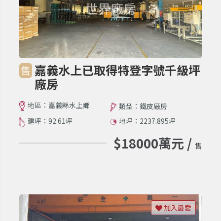
嘉義水上已取得特登字號千級坪
售
廠房
地區：嘉義縣水上鄉
類型：鐵皮廠房
建坪：92.61坪
地坪：2237.895坪
$18000萬元 /
售
加入最愛