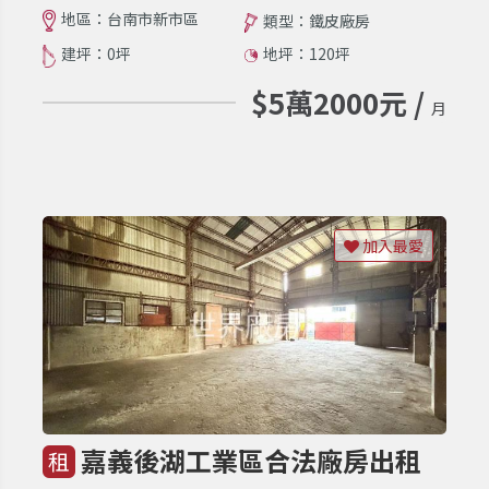
地區：台南市新市區
類型：鐵皮廠房
建坪：0坪
地坪：120坪
$5萬2000元 /
月
加入最愛
嘉義後湖工業區合法廠房出租
租