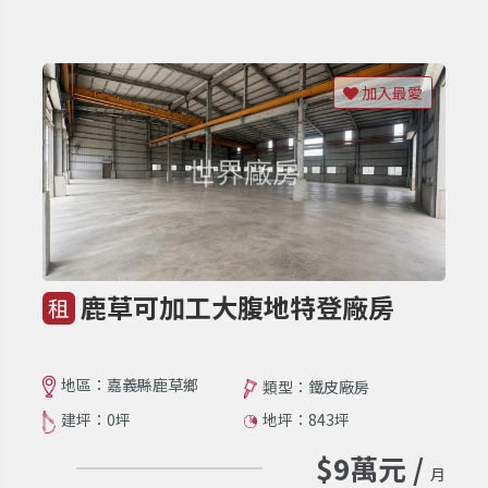
加入最愛
鹿草可加工大腹地特登廠房
租
地區：嘉義縣鹿草鄉
類型：鐵皮廠房
建坪：0坪
地坪：843坪
$9萬元 /
月