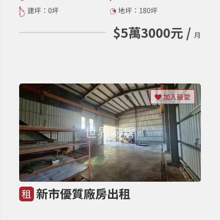
建坪：0坪
地坪：180坪
$5萬3000元 /
月
加入最愛
新市優質廠房出租
租