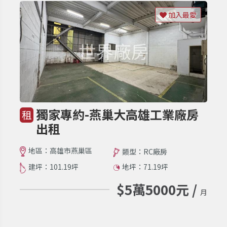
加入最愛
獨家專約-燕巢大高雄工業廠房
租
出租
地區：高雄市燕巢區
類型：RC廠房
建坪：101.19坪
地坪：71.19坪
$5萬5000元 /
月