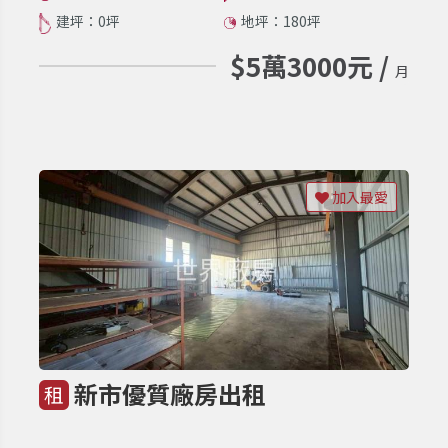
建坪：0坪
地坪：180坪
$5萬3000元 /
月
加入最愛
新市優質廠房出租
租