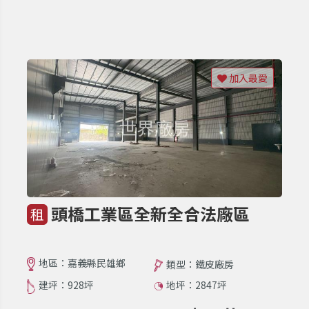
加入最愛
頭橋工業區全新全合法廠區
租
地區：嘉義縣民雄鄉
類型：鐵皮廠房
建坪：928坪
地坪：2847坪