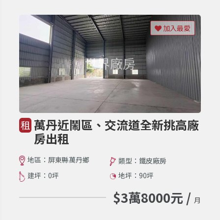
加入最愛
萬丹近鬧區、交流道全新挑高廠
租
房出租
地區：屏東縣萬丹鄉
類型：鐵皮廠房
建坪：0坪
地坪：90坪
$3萬8000元 /
月