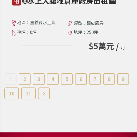
🌐水上大腹地倉庫廠房出租🏭
租
地區：嘉義縣水上鄉
類型：鐵皮廠房
建坪：0坪
地坪：250坪
$5萬元 /
月
1
2
3
4
5
6
7
8
9
10
11