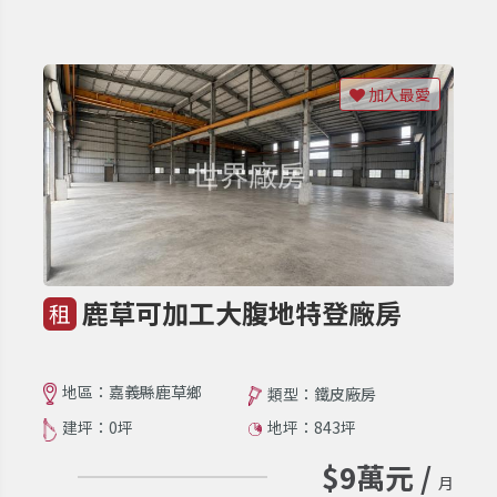
加入最愛
鹿草可加工大腹地特登廠房
租
地區：嘉義縣鹿草鄉
類型：鐵皮廠房
建坪：0坪
地坪：843坪
$9萬元 /
月