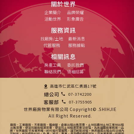
關於世界
企業簡介
品牌榮耀
活動世界
形象廣告
服務資訊
找廠房/土地
最新消息
代管服務
服務據點
相關訊息
房產工具
委託我們
聯絡我們
領袖招募
高雄市仁武區仁勇路17號
總公司
07-3742200
客服部
07-3755905
世界廠房物業有限公司 Copyright© .SHIHJIE
All Right Reserved.
廠房、工業廠房、天車廠房、鐵皮屋、倉庫出租出售買賣，土地如農地土地工業地出租
出售買賣，便宜找廠房租賃買賣、便宜找土地租賃買賣沒煩惱，為高雄廠房業務第一品
牌。世界廠房 也有業界唯一的代租代管服務，讓您輕鬆收租。熟悉廠房出租合約法規內
容制定，有效避免糾紛。負 責、誠信、專業，是我們的服務宗旨。亦有業界唯一的廠房