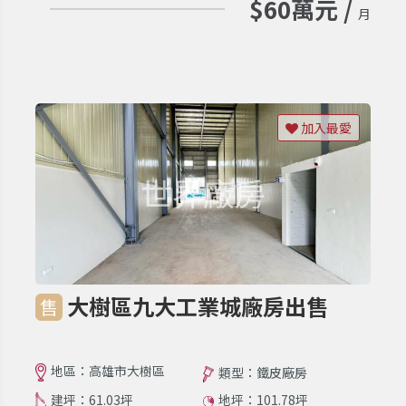
$60萬元 /
月
加入最愛
大樹區九大工業城廠房出售
售
地區：高雄市大樹區
類型：鐵皮廠房
建坪：61.03坪
地坪：101.78坪