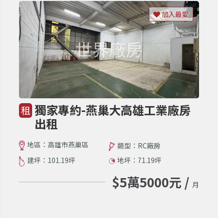
加入最愛
獨家專約-燕巢大高雄工業廠房
租
出租
地區：高雄市燕巢區
類型：RC廠房
建坪：101.19坪
地坪：71.19坪
$5萬5000元 /
月