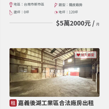
地區：台南市新市區
類型：鐵皮廠房
建坪：0坪
地坪：120坪
$5萬2000元 /
月
加入最愛
嘉義後湖工業區合法廠房出租
租