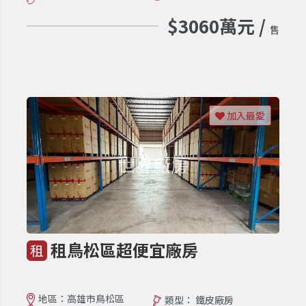
$3060萬元 /
售
加入最愛
租鳥松區超便宜廠房
租
地區：高雄市鳥松區
類型： 鐵皮廠房