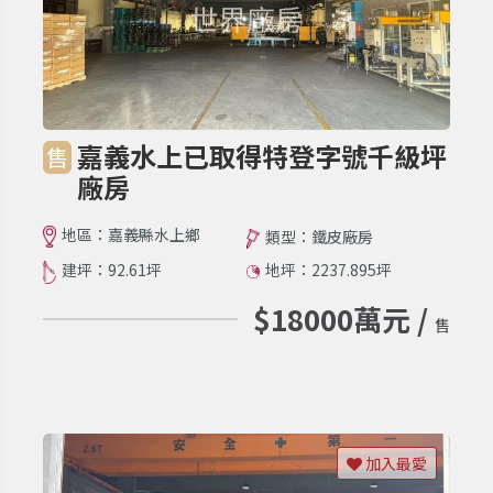
嘉義水上已取得特登字號千級坪
售
廠房
地區：嘉義縣水上鄉
類型：鐵皮廠房
建坪：92.61坪
地坪：2237.895坪
$18000萬元 /
售
加入最愛