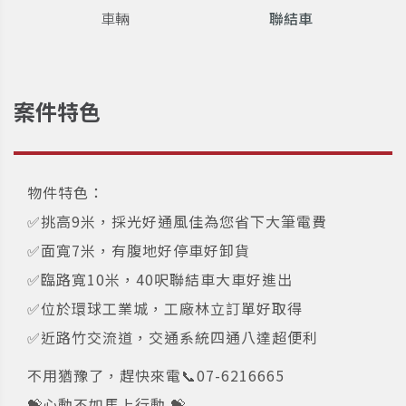
車輛
聯結車
案件特色
物件特色：
✅挑高9米，採光好通風佳為您省下大筆電費
✅面寬7米，有腹地好停車好卸貨
✅臨路寬10米，40呎聯結車大車好進出
✅位於環球工業城，工廠林立訂單好取得
✅近路竹交流道，交通系統四通八達超便利
不用猶豫了，趕快來電📞07-6216665
💝心動不如馬上行動 💝