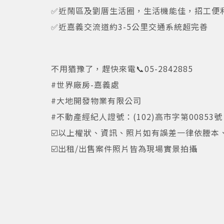
✅近鬧區及劉厝生活圈，生活機能佳，招工便
✅近嘉義交流道約3-5公里交通系統超完善
不用猶豫了，趕快來電📞05-2842885
#世界廠房-嘉義處
#大地開發物業有限公司
#不動產經紀人證號：(102)高市字第00853號
☑️以上權狀、資訊、照片如有誤差一律依謄本
☑️出租/出售案件照片皆為現場實景拍攝