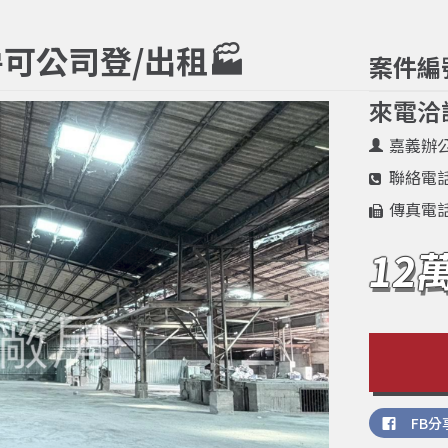
可公司登/出租🏭
案件編
來電洽
嘉義辦
聯絡電
傳真電
12
FB分