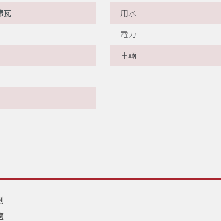
綿瓦
用水
電力
車輛
劃
適