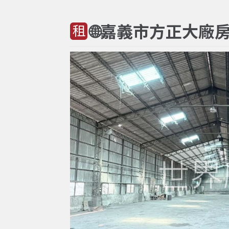
🌐嘉義市方正大廠房
租