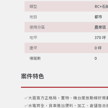
類型
RC+石
地目
都市
使用分區
農業區
地坪
370 坪
建坪
0 坪
樓層數
0
案件特色
✅大面寬方正格局，置物、機台擺放動線好規
✅水電齊全，貨車進出便利，加工、倉儲皆合