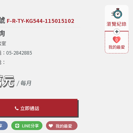
號
F-R-TY-KG544-115015102
瀏覽紀錄
詢
0
公室
我的最愛
話：
05-2842885
話：
萬元
/ 每月
立即通話
享
LINE分享
我的最愛