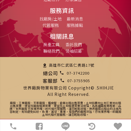
服務資訊
找廠房/土地
最新消息
代管服務
服務據點
相關訊息
房產工具
委託我們
聯絡我們
領袖招募
高雄市仁武區仁勇路17號
總公司
07-3742200
客服部
07-3755905
世界廠房物業有限公司 Copyright© .SHIHJIE
All Right Reserved.
廠房、工業廠房、天車廠房、鐵皮屋、倉庫出租出售買賣，土地如農地土地工業地出租
出售買賣，便宜找廠房租賃買賣、便宜找土地租賃買賣沒煩惱，為高雄廠房業務第一品
牌。世界廠房 也有業界唯一的代租代管服務，讓您輕鬆收租。熟悉廠房出租合約法規內
容制定，有效避免糾紛。負 責、誠信、專業，是我們的服務宗旨。亦有業界唯一的廠房
土地代租代管服務，讓您輕鬆收租。