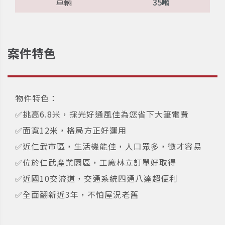
車輛
35噸
案件特色
物件特色：
✅挑高6.8米，採光好通風佳為您省下大筆電費
✅面寬12米，格局方正好運用
✅近仁武市區，生活機能佳，人口眾多，徵才容易
✅位於仁武產業園區，工廠林立訂單好取得
✅近國10交流道，交通系統四通八達超便利
✅全面翻新近3年，不怕屋況老舊