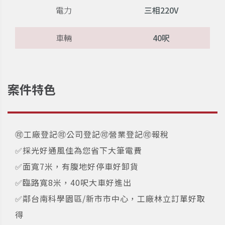
電力
三相220V
車輛
40呎
案件特色
🉑工廠登記🉑公司登記🉑營業登記🉑報稅
✅採光好通風佳為您省下大筆電費
✅面寬7米，有腹地好停車好卸貨
✅臨路寬8米，40呎大車好進出
✅鄰台南科學園區/新市市中心，工廠林立訂單好取
得