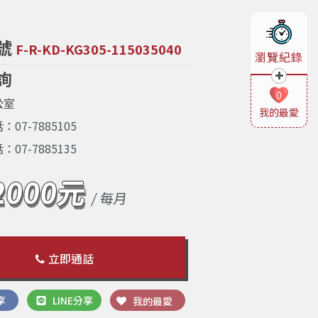
號
F-R-KD-KG305-115035040
瀏覽紀錄
詢
0
公室
我的最愛
話：
07-7885105
話：
07-7885135
2000元
/ 每月
立即通話
享
LINE分享
我的最愛