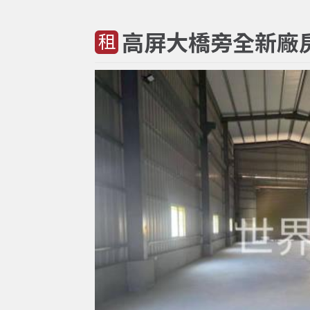
高屏大橋旁全新廠
租