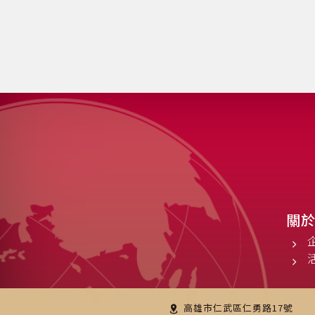
關
高雄市仁武區仁勇路17號