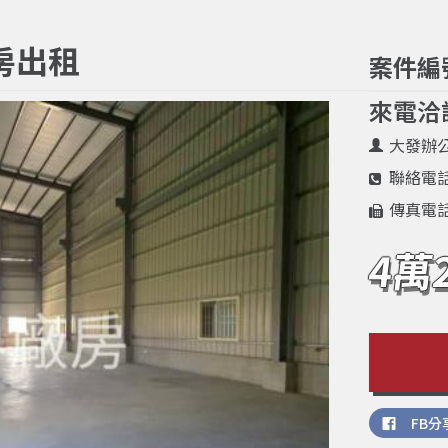
房出租
案件編
來電洽
大發辦
聯絡電
傳真電
4萬
FB分