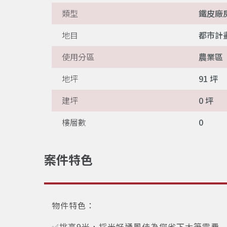
類型
鐵皮廠
地目
都市計
使用分區
農業區
地坪
91 坪
建坪
0 坪
樓層數
0
案件特色
物件特色：
✅挑高9米，採光好通風佳為您省下大筆電費