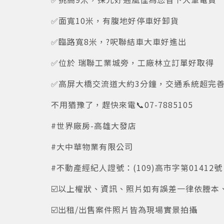
✅面寬10米，有腹地好停車好卸貨
✅臨路寬8米，?呎聯結車大車好進出
✅位於 瑞聯工業城旁，工廠林立訂單好取得
✅高屏大橋交流道大約3分鐘，交通系統超完
不用猶豫了，趕快來電📞07-7885105
#世界廠房-高雄大發店
#大中華物業有限公司
#不動產經紀人證號：(109)高市字第01412號
☑️以上權狀、資訊、照片如有誤差一律依謄本
☑️出租/出售案件照片皆為現場實景拍攝