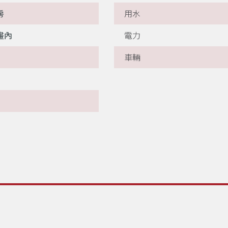
房
用水
畫內
電力
車輛