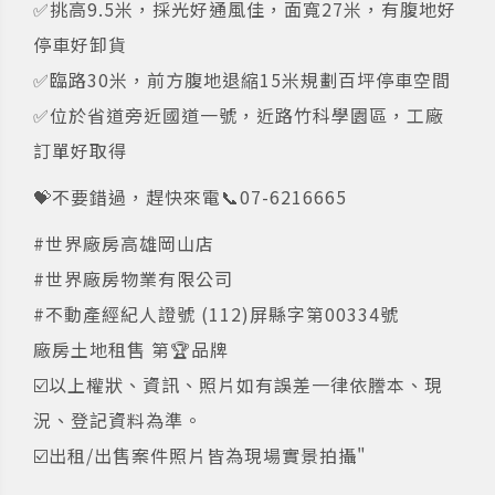
✅挑高9.5米，採光好通風佳，面寬27米，有腹地好
停車好卸貨
✅臨路30米，前方腹地退縮15米規劃百坪停車空間
✅位於省道旁近國道一號，近路竹科學園區，工廠
訂單好取得
💝不要錯過，趕快來電📞07-6216665
#世界廠房高雄岡山店
#世界廠房物業有限公司
#不動產經紀人證號 (112)屏縣字第00334號
廠房土地租售 第🏆品牌
☑️以上權狀、資訊、照片如有誤差一律依謄本、現
況、登記資料為準。
☑️出租/出售案件照片皆為現場實景拍攝"