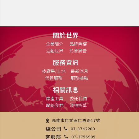
關於世界
企業簡介
品牌榮耀
活動世界
形象廣告
服務資訊
找廠房/土地
最新消息
代管服務
服務據點
相關訊息
房產工具
委託我們
聯絡我們
領袖招募
高雄市仁武區仁勇路17號
總公司
07-3742200
客服部
07-3755905