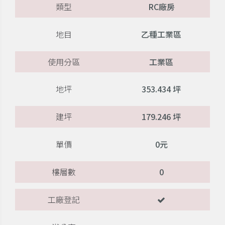
類型
RC廠房
地目
乙種工業區
使用分區
工業區
地坪
353.434 坪
建坪
179.246 坪
單價
0元
樓層數
0
工廠登記