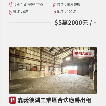
地區：台南市新市區
類型：鐵皮廠房
建坪：0坪
地坪：120坪
$5萬2000元 /
月
加入最愛
嘉義後湖工業區合法廠房出租
租