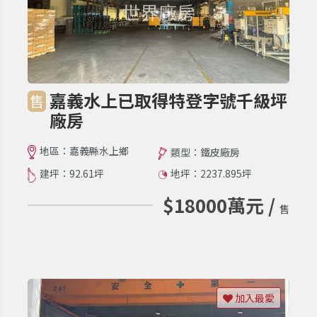
嘉義水上已取得特登字號千級坪
售
廠房
地區：嘉義縣水上鄉
類型：鐵皮廠房
建坪：92.61坪
地坪：2237.895坪
$18000萬元 /
售
加入最愛