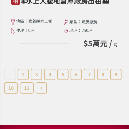
🌐水上大腹地倉庫廠房出租🏭
租
地區：嘉義縣水上鄉
類型：鐵皮廠房
建坪：0坪
地坪：250坪
$5萬元 /
月
1
2
3
4
5
6
7
8
9
10
11