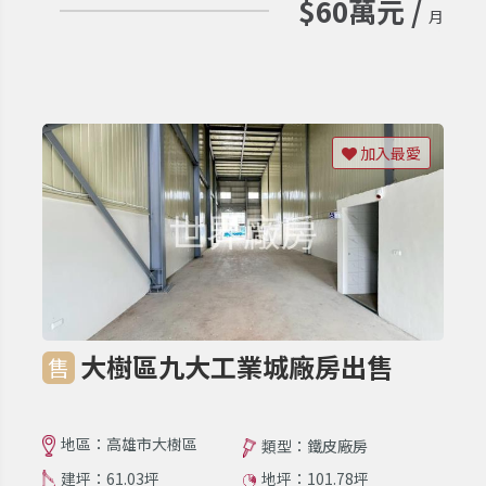
$60萬元 /
月
加入最愛
大樹區九大工業城廠房出售
售
地區：高雄市大樹區
類型：鐵皮廠房
建坪：61.03坪
地坪：101.78坪