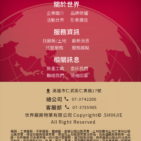
關於世界
企業簡介
品牌榮耀
活動世界
形象廣告
服務資訊
找廠房/土地
最新消息
代管服務
服務據點
相關訊息
房產工具
委託我們
聯絡我們
領袖招募
高雄市仁武區仁勇路17號
總公司
07-3742200
客服部
07-3755905
世界廠房物業有限公司 Copyright© .SHIHJIE
All Right Reserved.
廠房、工業廠房、天車廠房、鐵皮屋、倉庫出租出售買賣，土地如農地土地工業地出租
出售買賣，便宜找廠房租賃買賣、便宜找土地租賃買賣沒煩惱，為高雄廠房業務第一品
牌。世界廠房 也有業界唯一的代租代管服務，讓您輕鬆收租。熟悉廠房出租合約法規內
容制定，有效避免糾紛。負 責、誠信、專業，是我們的服務宗旨。亦有業界唯一的廠房