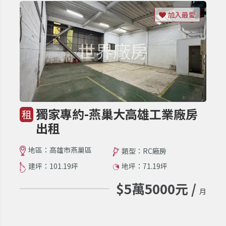
加入最愛
獨家專約-燕巢大高雄工業廠房
租
出租
地區：高雄市燕巢區
類型：RC廠房
建坪：101.19坪
地坪：71.19坪
$5萬5000元 /
月