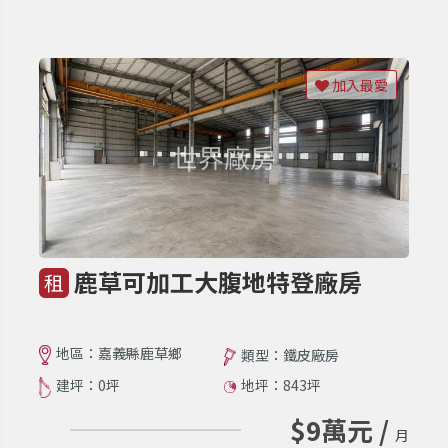
加入最愛
鹿草可加工大腹地特登廠房
租
地區：嘉義縣鹿草鄉
類型：鐵皮廠房
建坪：0坪
地坪：843坪
$9萬元 /
月