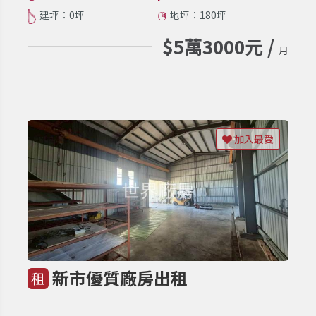
建坪：0坪
地坪：180坪
$5萬3000元 /
月
加入最愛
新市優質廠房出租
租