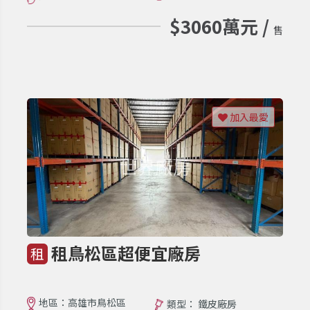
$3060萬元 /
售
加入最愛
租鳥松區超便宜廠房
租
地區：高雄市鳥松區
類型： 鐵皮廠房