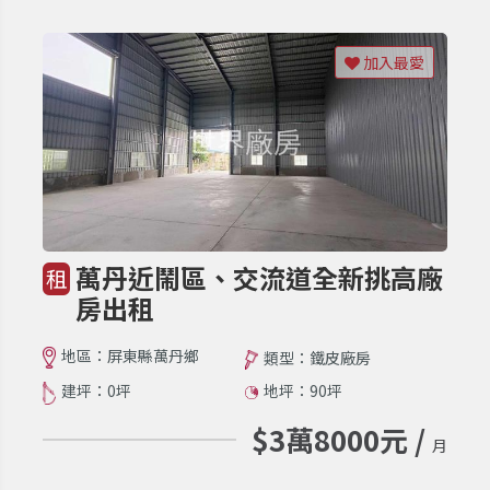
加入最愛
萬丹近鬧區、交流道全新挑高廠
租
房出租
地區：屏東縣萬丹鄉
類型：鐵皮廠房
建坪：0坪
地坪：90坪
$3萬8000元 /
月