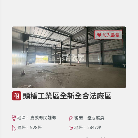
加入最愛
頭橋工業區全新全合法廠區
租
地區：嘉義縣民雄鄉
類型：鐵皮廠房
建坪：928坪
地坪：2847坪