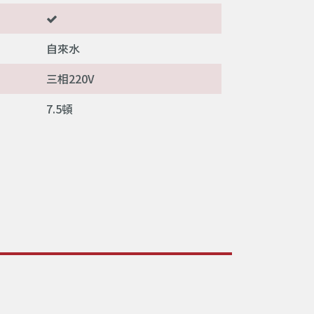
自來水
三相220V
7.5頓