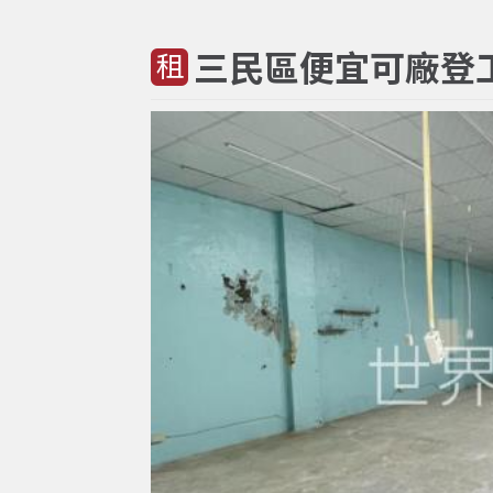
三民區便宜可廠登
租