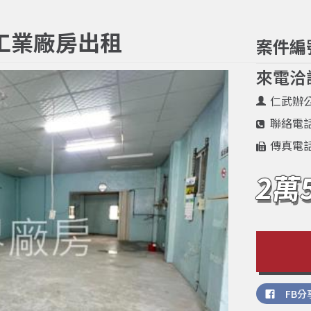
工業廠房出租
案件編
來電洽
仁武辦
聯絡電
傳真電
2萬
FB分