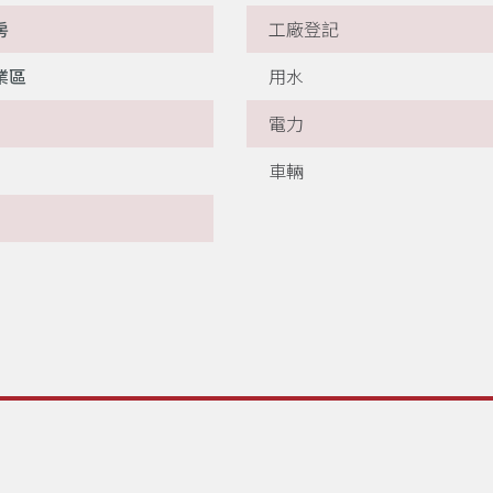
房
工廠登記
業區
用水
電力
車輛