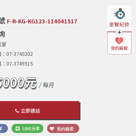
號
F-R-KG-KG123-114041517
瀏覽紀錄
詢
0
公室
我的最愛
話：
07-3740202
話：
07-3749515
5000元
/ 每月
立即通話
享
LINE分享
我的最愛