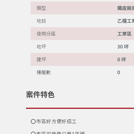
類型
鐵皮廠
地目
乙種工
使用分區
工業區
地坪
30 坪
建坪
0 坪
樓層數
0
案件特色
⭕市區好方便好招工
⭕市區可廠登只要3字頭