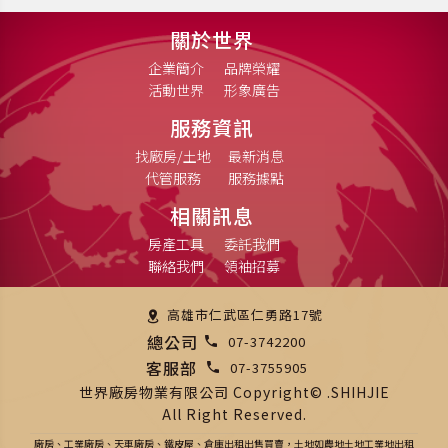
關於世界
企業簡介
品牌榮耀
活動世界
形象廣告
服務資訊
找廠房/土地
最新消息
代管服務
服務據點
相關訊息
房產工具
委託我們
聯絡我們
領袖招募
高雄市仁武區仁勇路17號
總公司
07-3742200
客服部
07-3755905
世界廠房物業有限公司 Copyright© .SHIHJIE
All Right Reserved.
廠房、工業廠房、天車廠房、鐵皮屋、倉庫出租出售買賣，土地如農地土地工業地出租