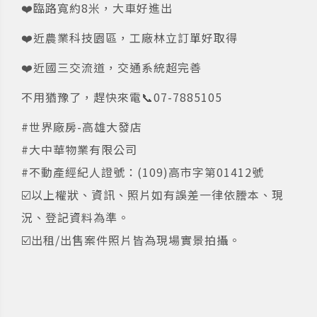
❤️臨路寬約8米，大車好進出
❤️近農業科技園區，工廠林立訂單好取得
❤️近國三交流道，交通系統超完善
不用猶豫了，趕快來電📞07-7885105
#世界廠房-高雄大發店
#大中華物業有限公司
#不動產經紀人證號：(109)高市字第01412號
☑️以上權狀、資訊、照片如有誤差一律依謄本、現
況、登記資料為準。
☑️出租/出售案件照片皆為現場實景拍攝。