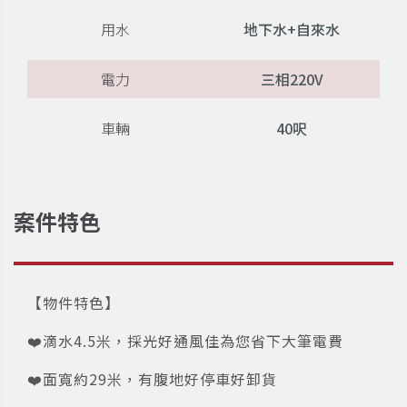
用水
地下水+自來水
電力
三相220V
車輛
40呎
案件特色
【物件特色】
❤️滴水4.5米，採光好通風佳為您省下大筆電費
❤️面寬約29米，有腹地好停車好卸貨