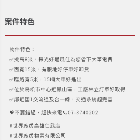
案件特色
物件特色：
✅挑高8米，採光好通風佳為您省下大筆電費
✅面寬15米，有腹地好停車好卸貨
✅臨路寬5米，15噸大車好進出
✅位於鳥松市中心近鳳山區，工廠林立訂單好取得
✅鄰近國1交流道及台一線，交通系統超完善
💝不要錯過，趕快來電📞07-3740202
#世界廠房高雄仁武店
#世界廠房物業有限公司