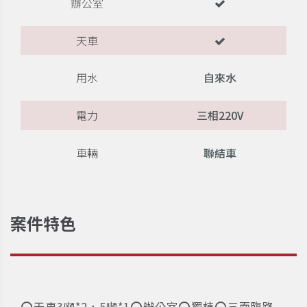
辦公室
天車
用水
自來水
電力
三相220V
車輛
聯結車
案件特色
⭕️天車3噸*2，5噸*1⭕️辦公室⭕️獨棟⭕️三面臨路