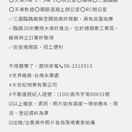
⭕️天車軌道⭕️鋼筋混凝土辦公室⭕️RC辦公室
✅三面臨路廠房空間挑高好規劃，具有店面效應
✅臨路20米雙拖大車好進出，位於總頭寮工業區，
廠商林立訂單好取得
✅近安南鬧區，招工便利
不用猶豫了，趕快來電📞06-2310515
#世界廠房-台南永康處
#大世紀物業有限公司
#不動產經紀人證號：(100)高市字第00653號
☑️以上權狀、資訊、照片如有誤差一律依謄本、現
況、登記資料為準
☑️出租/出售案件照片皆為現場實景拍攝