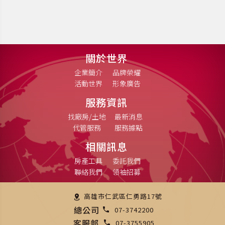
關於世界
企業簡介
品牌榮耀
活動世界
形象廣告
服務資訊
找廠房/土地
最新消息
代管服務
服務據點
相關訊息
房產工具
委託我們
聯絡我們
領袖招募
高雄市仁武區仁勇路17號
總公司
07-3742200
客服部
07-3755905