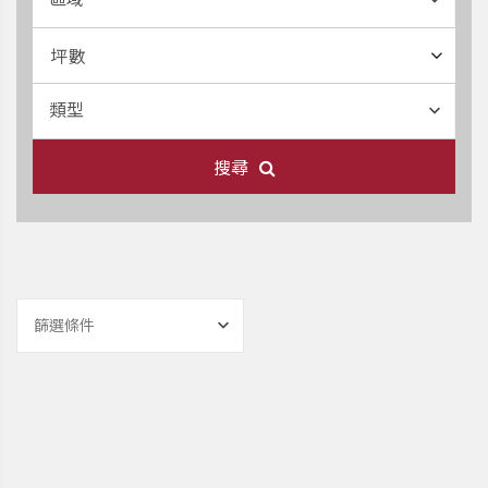
坪數
類型
搜尋
篩選條件