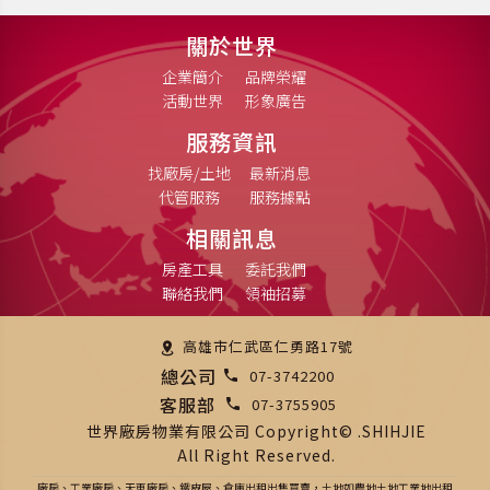
關於世界
企業簡介
品牌榮耀
活動世界
形象廣告
服務資訊
找廠房/土地
最新消息
代管服務
服務據點
相關訊息
房產工具
委託我們
聯絡我們
領袖招募
高雄市仁武區仁勇路17號
總公司
07-3742200
客服部
07-3755905
世界廠房物業有限公司 Copyright© .SHIHJIE
All Right Reserved.
廠房、工業廠房、天車廠房、鐵皮屋、倉庫出租出售買賣，土地如農地土地工業地出租