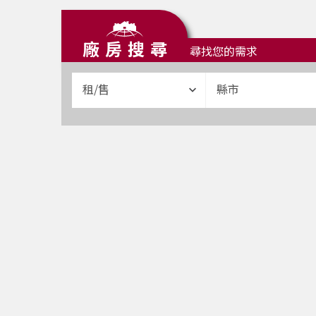
廠房搜尋
尋找您的需求
租/售
縣市