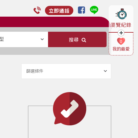
立即通話
瀏覽紀錄
型
搜尋
0
我的最愛
篩選條件