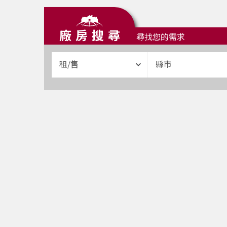
廠房搜尋
尋找您的需求
租/售
縣市