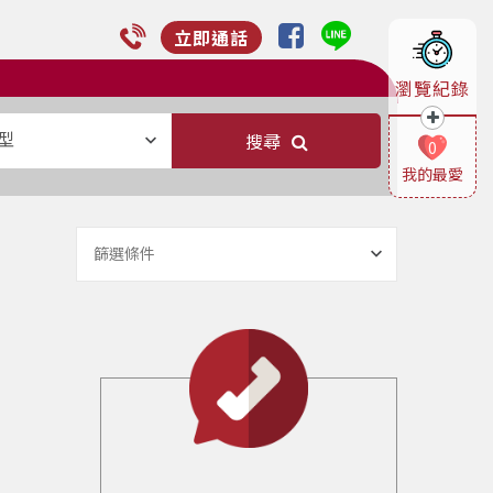
立即通話
瀏覽紀錄
型
搜尋
0
我的最愛
篩選條件