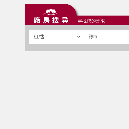
廠房搜尋
尋找您的需求
租/售
縣市