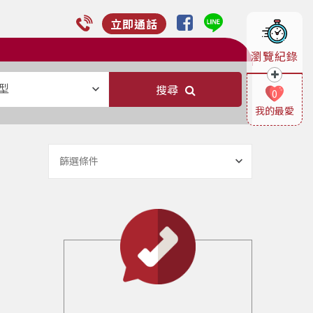
立即通話
瀏覽紀錄
型
搜尋
0
我的最愛
篩選條件