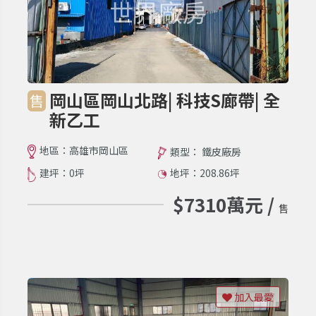
岡山區岡山北路| 科技S廊帶| 全
售
新乙工
地區：高雄市岡山區
類型： 鐵皮廠房
建坪：0坪
地坪：208.86坪
$7310萬元 /
售
加入最愛