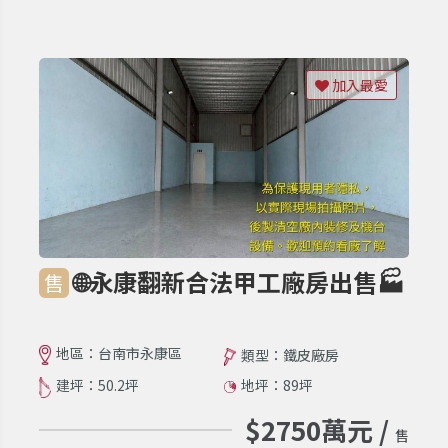
加入最愛
🌐永康翻新合法甲工廠房出售🏭
售
地區：台南市永康區
類型：鐵皮廠房
建坪：50.2坪
地坪：89坪
$2750萬元 /
售