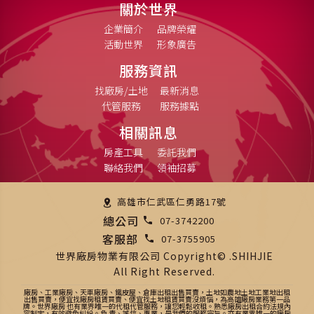
關於世界
企業簡介
品牌榮耀
活動世界
形象廣告
服務資訊
找廠房/土地
最新消息
代管服務
服務據點
相關訊息
房產工具
委託我們
聯絡我們
領袖招募
高雄市仁武區仁勇路17號
總公司
07-3742200
客服部
07-3755905
世界廠房物業有限公司 Copyright© .SHIHJIE
All Right Reserved.
廠房、工業廠房、天車廠房、鐵皮屋、倉庫出租出售買賣，土地如農地土地工業地出租
出售買賣，便宜找廠房租賃買賣、便宜找土地租賃買賣沒煩惱，為高雄廠房業務第一品
牌。世界廠房 也有業界唯一的代租代管服務，讓您輕鬆收租。熟悉廠房出租合約法規內
容制定，有效避免糾紛。負 責、誠信、專業，是我們的服務宗旨。亦有業界唯一的廠房