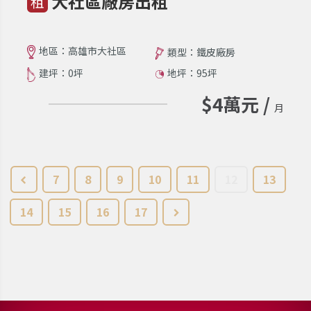
大社區廠房出租
租
地區：高雄市大社區
類型：鐵皮廠房
建坪：0坪
地坪：95坪
$4萬元 /
月
7
8
9
10
11
12
13
14
15
16
17