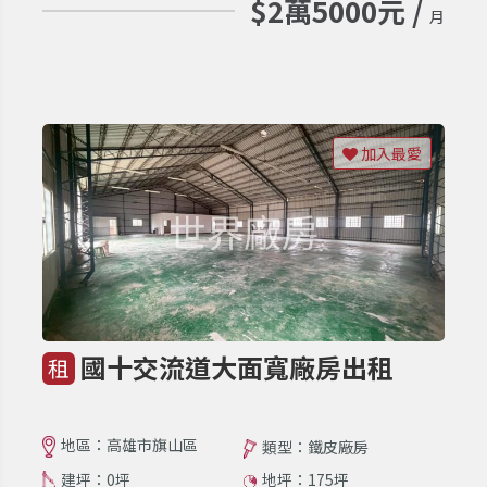
$2萬5000元 /
月
加入最愛
國十交流道大面寬廠房出租
租
地區：高雄市旗山區
類型：鐵皮廠房
建坪：0坪
地坪：175坪