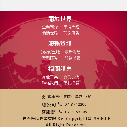
關於世界
企業簡介
品牌榮耀
活動世界
形象廣告
服務資訊
找廠房/土地
最新消息
代管服務
服務據點
相關訊息
房產工具
委託我們
聯絡我們
領袖招募
高雄市仁武區仁勇路17號
總公司
07-3742200
客服部
07-3755905
世界廠房物業有限公司 Copyright© .SHIHJIE
All Right Reserved.